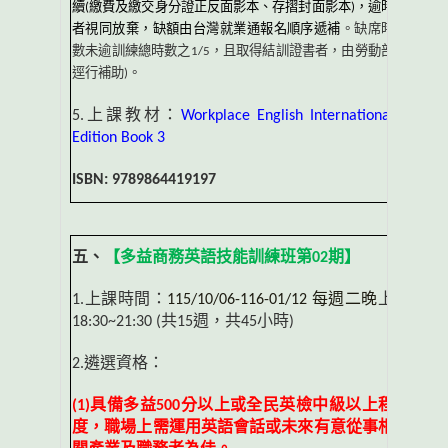
續
(
繳費及繳交身分證正反面影本、存摺封面影本
)
，逾時
者視同放棄，缺額由台灣就業通報名順序遞補
。缺席時
數未逾訓練總時數之
1/5
，且取得結訓證書者，由勞動部
逕行補助
)
。
5.
上課教材：
Workplace English International
Edition Book 3
ISBN: 9789864419197
五、
【多益商務英語技能訓練班第
02
期】
1.上課時間：
115/10/06-116-01/12
每週二晚
上
18:30~21:30 (
共
15
週，共
45
小時
)
2.遴選資格：
(1)
具備多益
500
分以上或全民英檢中級以上程
度，職場上需運用英語會話或未來有意從
事相