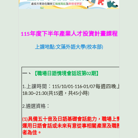
115
年度下半年產業人才投資計畫課程
上課地點:文藻外語大學(校本部)
一、
【職場日語情境會話班第
02
期】
1.上課時間：
115/10/01-116-01/07
每週四晚上
18:30~21:30
(
共
15
週，共
45
小時
)
2.遴選資格：
(1)
具備五十音及日語基礎會話能力，職場上需
運用日語會話或未來有意從事相關產業及職
務
者為佳。