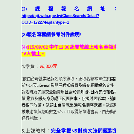
(2)
課程報名網址：
https://ojt.wda.gov.tw/ClassSearch/Detail?
OCID=172274&plantype=1
(3)
報名流程請參考附件說明
!
(4)
115/09/02
中午
12:00
起開放線上報名至額滿
16
人截止。
4.
學費：
$6,300
元
(
依
由台灣就業通
報名順序錄取，正取名額本單位於
開課
前
7-14
天以
e-mail
及簡訊通知繳費及繳交相關報名文件
，
報名時須先繳交全額費用
且需於通知後
5
日內完成報名手
續
(
繳費及繳交身分證正反面影本、存摺封面影本
)
，逾時
者視同放棄，缺額由台灣就業通報名順序遞補
。缺席時
數未逾訓練總時數之
1/5
，且取得結訓證書者，由勞動部
逕行補助
)
。
5.
上課教材：
完全掌握
N5
對應文法問題對策