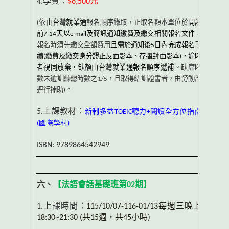
4.
學費：
$6,500
元
(
依
由台灣就業通
報名順序錄取，正取名額本單位於
開課
前
7-14
天以
e-mail
及簡訊通知繳費及繳交相關報名文件
，
報名時須先繳交全額費用
且需於通知後
5
日內完成報名手
續
(
繳費及繳交身分證正反面影本、存摺封面影本
)
，逾時
者視同放棄，缺額由台灣就業通報名順序遞補
。缺席時
數未逾訓練總時數之
1/5
，且取得結訓證書者，由勞動部
逕行補助
)
。
5.
上課教材：
新制多益
TOEIC
聽力
+
閱讀全方位指南
(
國際學村
)
ISBN: 9789864542949
六、
【法語會話基礎班第
02
期】
1.
上課時間：
115/10/07-116-01/13
每週三晚上
18:30~21:30 (
共
15
週，共
45
小時
)