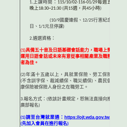
1.上課時間：
115/10/02-116-01/29
每週五
晚上
18:30~21:30 (
共
15
週，共
45
小時
)
(10/9
國慶連假、
12/25
行憲紀念
日、
1/1
元旦停課
)
2.遴選資格：
(1)
具備五十音及日語基礎會話能力，職場上需
運用日語會話或未來有意從事相關產業及職
務
者為佳。
(2)
年滿十五歲以上，具就業保險、勞工保險
(
不含訓字保、裁減續保、職災續保
)
、農民健
康保險被保險人身份之在職勞工。
3.
報名方式：
(
依該計畫規定，恕無法直接向推
廣部報名
)
https://ojt.wda.gov.tw/
(1)
請至台灣就業通：
(
先加入會員在進行報名
)