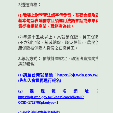
2.
遴選資格：
(1)
職場上對學習法語字母發音、基礎會話及對
基本句型表達需求且須運用法語會話或未來
有
意從事相關產業、職務者為佳。
(2)
年滿十五歲以上，具就業保險、勞工保險
(
不含訓字保、裁減續保、職災續保
)
、農民健
康保險被保險人身份之在職勞工。
3.
報名方式：
(
依該計畫規定，恕無法直接向推
廣部報名
)
https://ojt.wda.gov.tw/
(1)
請至台灣就業通：
(
先加入會員再進行報名
)
(2)
課程報名網址：
https://ojt.wda.gov.tw/ClassSearch/Detail?
OCID=172278&plantype=1