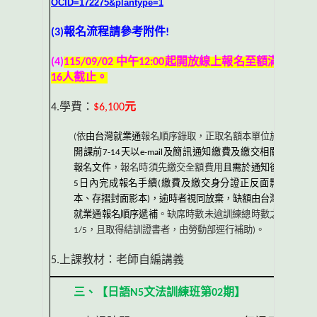
OCID=172275&plantype=1
(3)
報名流程請參考附件
!
(4)
115/09/02
中午
12:00
起開放線上報名至額滿
16
人截止。
4.
學費：
$6,100
元
(
依
由台灣就業通
報名順序錄取，正取名額本單位於
開課前
7-14
天以
e-mail
及簡訊通知繳費及繳交相關
報名文件
，報名時須先繳交全額費用
且需於通知後
5
日內完成報名手續
(
繳費及繳交身分證正反面影
本、存摺封面影本
)
，逾時者視同放棄，缺額由台灣
就業通報名順序遞補
。缺席時數未逾訓練總時數之
1/5
，且取得結訓證書者，由勞動部逕行補助
)
。
5.
上課教材：老師自編講義
三、【日語
N5
文法訓練班第
02
期】