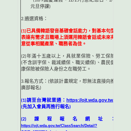
(10/9
國慶連假、
12/25
行憲紀念日、
1/1
元旦停課
)
2.
遴選資格：
(1)
已具備韓語發音基礎會話能力，對基本句型
表達有需求且職場上須運用韓語會話或未來有
意從事相關產業、職務者為佳。
(2)
年滿十五歲以上，具就業保險、勞工保險
(
不含訓字保、裁減續保、職災續保
)
、農民健
康保險被保險人身份之在職勞工。
3.
報名方式：
(
依該計畫規定，恕無法直接向推
廣部報名
)
https://ojt.wda.gov.tw/
(1)
請至台灣就業通：
(
先加入會員再進行報名
)
(2)
課程報名網址：
https://ojt.wda.gov.tw/ClassSearch/Detail?