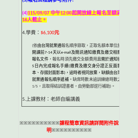
(3)
報名流程請參考附件
!
(4)
115/09/07
中午
12:00
起開放線上報名至額滿
16
人截止。
4.
學費：
$6,100
元
(
依
由台灣就業通
報名順序錄取，正取名額本單位於
開課前
7-14
天以
e-mail
及簡訊通知繳費及繳交相關
報名文件
，報名時須先繳交全額費用
且需於通知後
5
日內完成報名手續
(
繳費及繳交身分證正反面影
本、存摺封面影本
)
，逾時者視同放棄，缺額由台灣
就業通報名順序遞補
。缺席時數未逾訓練總時數之
1/5
，且取得結訓證書者，由勞動部逕行補助
)
。
5.
上課教材：老師自編講義
※※※※※※※※※※
課程簡章資訊請詳閱附件說
※※※※※※※※※※
明