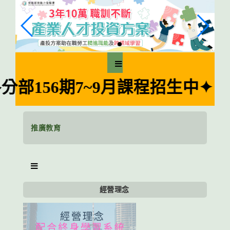
跳
到
主
要
內
容
區
56期7~9月課程招生中✦
塊
推廣教育
經營理念