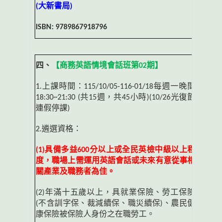
(
大新書局
)
ISBN: 9789867918796
四、
【商務英語情境會話班第
02
期】
1.上課時間：
115/10/05-116-01/18
每週一晚間
18:30~21:30 (
共
15
週，共
45
小時
)
(10/26
光復節
連假停課
)
2.遴選資格：
(1)
具備多益
600
分以上或全民英檢中級以上程
度，職場上需運用英語會話或未來有意從事
相
關產業及職務者為佳。
(2)
年滿十五歲以上，具就業保險、勞工保險
(
不含訓字保、裁減續保、職災續保
)
、農民健
康保險被保險人身份之在職勞工。