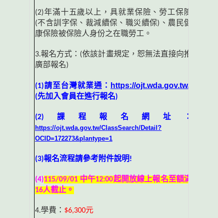
(2)
年滿十五歲以上，具就業保險、勞工保險
(
不含訓字保、裁減續保、職災續保
)
、農民健
康保險被保險人身份之在職勞工。
3.
報名方式：
(
依該計畫規定，恕無法直接向推
廣部報名
)
https://ojt.wda.gov.tw/
(1)
請至台灣就業通：
(
先加入會員在進行報名
)
(2)
課程報名網址：
https://ojt.wda.gov.tw/ClassSearch/Detail?
OCID=172273&plantype=1
(3)
報名流程請參考附件說明
!
(4)
115/09/01
中午
12:00
起開放線上報名至額滿
16
人截止。
4.
學費：
$6,300
元