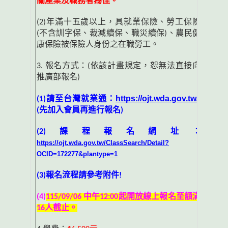
關產業及職務者為佳。
(2)
年滿十五歲以上，具就業保險、勞工保險
(
不含訓字保、裁減續保、職災續保
)
、農民健
康保險被保險人身份之在職勞工。
3.
報名方式：
(
依該計畫規定，恕無法直接向
推廣部報名
)
https://ojt.wda.gov.tw/
(1)
請至台灣就業通：
(
先加入會員再進行報名
)
(2)
課程報名網址：
https://ojt.wda.gov.tw/ClassSearch/Detail?
OCID=172277&plantype=1
(3)
報名流程請參考附件
!
(4)
115/09/06
中午
12:00
起開放線上報名至額滿
16
人截止。