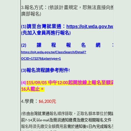
3.
報名方式：
(
依該計畫規定，恕無法直接向推
廣部報名
)
https://ojt.wda.gov.tw/
(1)
請至台灣就業通：
(
先加入會員再進行報名
)
(2)
課程報名網：
https://ojt.wda.gov.tw/ClassSearch/Detail?
OCID=172276&plantype=1
(3)
報名流程請參考附件
!
(4)
115/09/05
中午
12:00
起開放線上報名至額滿
16
人截止。
4.
學費：
$6,200
元
(
依
由台灣就業通
報名順序錄取，正取名額本單位於
開課
前
7-14
天以
e-mail
及簡訊通知繳費及繳交相關報名文件
，
報名時須先繳交全額費用
且需於通知後
5
日內完成報名手