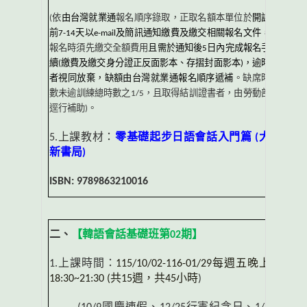
(
依
由台灣就業通
報名順序錄取，正取名額本單位於
開課
前
7-14
天以
e-mail
及簡訊通知繳費及繳交相關報名文件
，
報名時須先繳交全額費用
且需於通知後
5
日內完成報名手
續
(
繳費及繳交身分證正反面影本、存摺封面影本
)
，逾時
者視同放棄，缺額由台灣就業通報名順序遞補
。缺席時
數未逾訓練總時數之
1/5
，且取得結訓證書者，由勞動部
逕行補助
)
。
5.
上課教材：
零基礎起步日語會話入門篇
(
大
新書局
)
ISBN: 9789863210016
二、
【韓語會話基礎班第
02
期】
1.
上課時間：
115/10/02-116-01/29
每週五晚上
18:30~21:30 (
共
15
週，共
45
小時
)