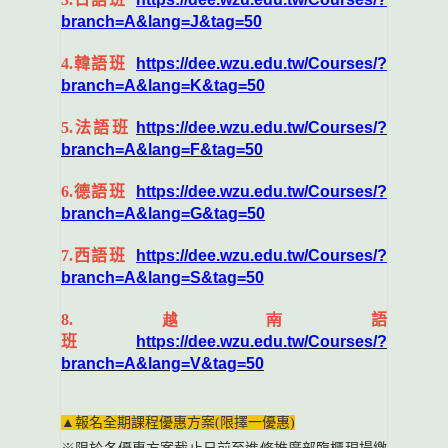
branch=A&lang=J&tag=50
4.
韓語班
https://dee.wzu.edu.tw/Courses/?
branch=A&lang=K&tag=50
5.
法語班
https://dee.wzu.edu.tw/Courses/?
branch=A&lang=F&tag=50
6.
德語班
https://dee.wzu.edu.tw/Courses/?
branch=A&lang=G&tag=50
7.
西語班
https://dee.wzu.edu.tw/Courses/?
branch=A&lang=S&tag=50
8.越南
語
班
https://dee.wzu.edu.tw/Courses/?
branch=A&lang=V&tag=50
▲
報名全期課程優惠方案(限擇一優惠)