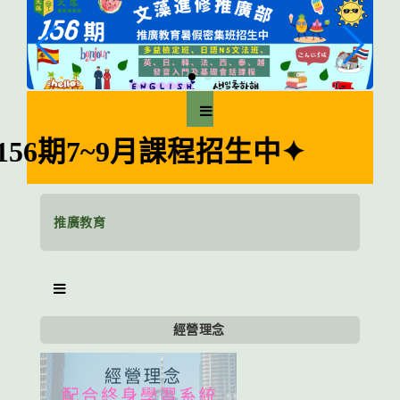
跳
到
主
要
內
容
區
期7~9月課程招生中✦
塊
推廣教育
經營理念