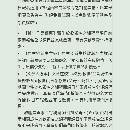
※限於各優惠方案截止日前至進修推廣部臨櫃現場繳
費報名適用!(課程內容或金額等之相關異動，以本部
網頁公告為主!謝絕免費試聽，以免影響課堂秩序及
學員權益!)
【舊生早鳥優惠】舊生於欲報名之課程開課日前
兩週報名全期課程並完成繳費，享有原價學費95折優
惠。
【舊生揪新生方案】舊生及新生於欲報名之課程
開課日前兩週同時臨櫃報名全期課程並完成繳費，舊
生享原價學費9折、新生享原價學費95折優惠。
【文藻人方案】文藻在校生/校友/教職員(含現任推
廣部教師)/教職員直系親屬(父母、配偶、子女)出示
相關證件於欲報名之課程開課日前兩週報名全期課程
並完成繳費，享有原價學費8折優惠。於欲報名之課
程開課日前報名並完成繳費，享有原價學費9折優
惠。
教職員直系二等親屬((外)祖父母、(外)孫子女)出
示相關證件於欲報名之課程開課日前兩週報名全期課
程並完成繳費，享有原價學費85折優惠。於欲報名之