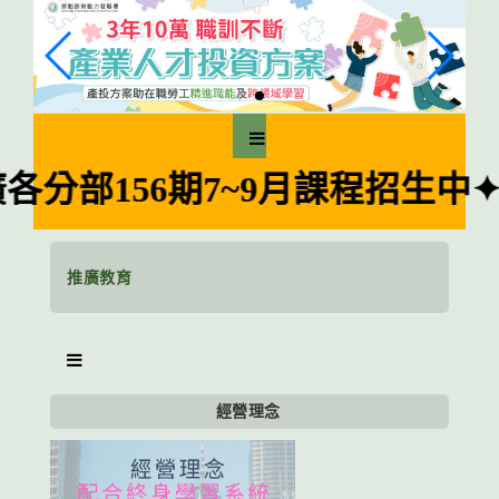
跳
到
主
要
內
容
區
分部156期7~9月課程招生中✦
塊
推廣教育
經營理念